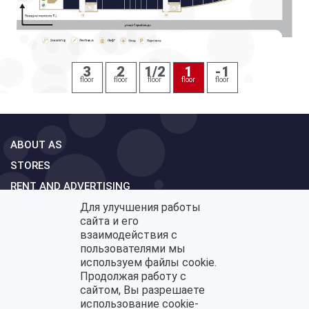
3
2
1/2
1
-1
floor
floor
floor
floor
floor
ABOUT AS
STORES
RENT AND ADVERTISING
MAP MALL
Для улучшения работы
сайта и его
CONTACTS
взаимодействия с
FEEDBACK
пользователями мы
используем файлы cookie.
Продолжая работу с
сайтом, Вы разрешаете
использование cookie-
Политика конфиденциальности