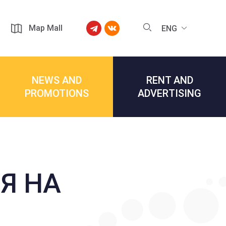
Map Mall
ENG
NEWS AND
RENT AND
PROMOTIONS
ADVERTISING
Я НА