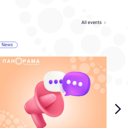
All events
News
New