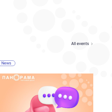
All events
News
New